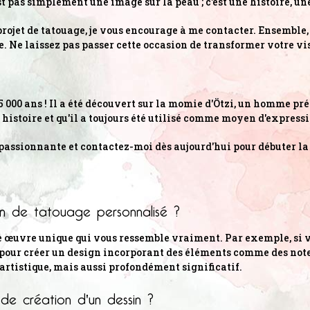
pas simplement une image sur la peau ; c'est une histoire, une
 projet de tatouage, je vous encourage à me contacter. Ensemble
 Ne laissez pas passer cette occasion de transformer votre vis
 000 ans ! Il a été découvert sur la momie d'Ötzi, un homme pré
 histoire et qu'il a toujours été utilisé comme moyen d'expressi
passionnante et contactez-moi dès aujourd'hui pour débuter la 
sin de tatouage personnalisé ?
e œuvre unique qui vous ressemble vraiment. Par exemple, si 
 pour créer un design incorporant des éléments comme des note
rtistique, mais aussi profondément significatif.
e création d'un dessin ?