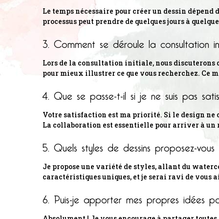
Le temps nécessaire pour créer un dessin dépend d
processus peut prendre de quelques jours à quelque
3. Comment se déroule la consultation ini
Lors de la consultation initiale, nous discuterons 
pour mieux illustrer ce que vous recherchez. Ce mo
4. Que se passe-t-il si je ne suis pas sat
Votre satisfaction est ma priorité. Si le design ne 
La collaboration est essentielle pour arriver à un r
5. Quels styles de dessins proposez-vous
Je propose une variété de styles, allant du waterco
caractéristiques uniques, et je serai ravi de vous 
6. Puis-je apporter mes propres idées po
Absolument ! Je vous encourage à partager toutes 