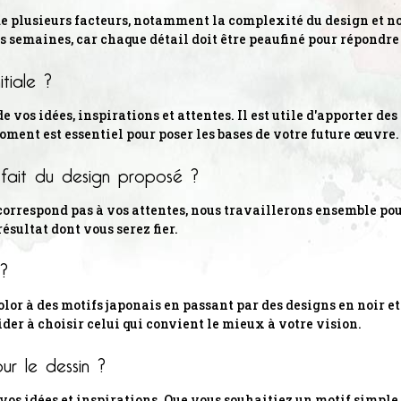
e plusieurs facteurs, notamment la complexité du design et not
s semaines, car chaque détail doit être peaufiné pour répondre 
tiale ?
de vos idées, inspirations et attentes. Il est utile d'apporter 
ment est essentiel pour poser les bases de votre future œuvre.
isfait du design proposé ?
correspond pas à vos attentes, nous travaillerons ensemble pour 
ésultat dont vous serez fier.
 ?
lor à des motifs japonais en passant par des designs en noir et
aider à choisir celui qui convient le mieux à votre vision.
ur le dessin ?
vos idées et inspirations. Que vous souhaitiez un motif simple