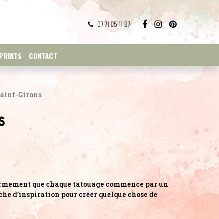
07 71 05 11 97
PRINTS
CONTACT
Saint-Girons
s
 fermement que chaque tatouage commence par un
che d'inspiration pour créer quelque chose de