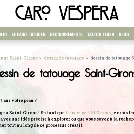
LIO
SE FAIRE TATOUER
RECOUVREMENTS
TATTOO FLASH
BLOG
uage Saint-Girons
dessin de tatouage
dessin de tatouage 
essin de tatouage Saint-Giron
t sur votre peau ?
e à Saint-Girons ! En tant que
tatoueuse à St Girons
, je crois
 ayez une idée précise à explorer ou que vous soyez à la recher
er tout au long de ce processus créatif.