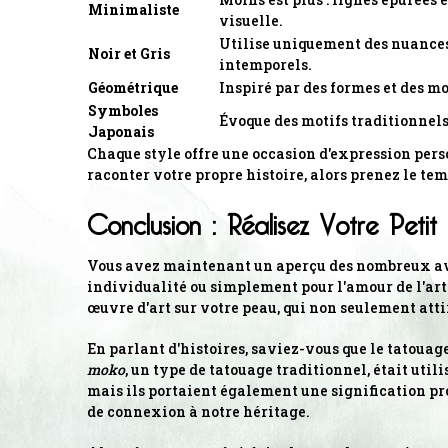
Minimaliste
visuelle.
Utilise uniquement des nuances 
Noir et Gris
intemporels.
Géométrique
Inspiré par des formes et des mo
Symboles
Évoque des motifs traditionnels 
Japonais
Chaque style offre une occasion d'expression person
raconter votre propre histoire, alors prenez le tem
Conclusion : Réalisez Votre Peti
Vous avez maintenant un aperçu des nombreux avan
individualité ou simplement pour l'amour de l'art
œuvre d'art sur votre peau, qui non seulement atti
En parlant d'histoires, saviez-vous que le tatouag
moko
, un type de tatouage traditionnel, était util
mais ils portaient également une signification pro
de connexion à notre héritage.