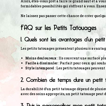
Alors, êtes-vous prêt à faire le grand saut et à vo
formidables possibilités qui s'offrent à vous. Ens
Ne laissez pas passer cette chance de créer quelqu
FAQ sur les Petits Tatouages
1. Quels sont les avantages d’un peti
Les petits tatouages présentent plusieurs avanta
Moins douloureux
: Ils couvrent une surface pl
Facile à dissimuler
: Parfait pour ceux qui souh
Style intemporel
: Les petits tatouages peuvent 
2. Combien de temps dure un petit 
La durabilité d'un petit tatouage dépend de plusieu
avec des soins appropriés, un petit tatouage peut d
3. Puis-je personnaliser mon petit ta