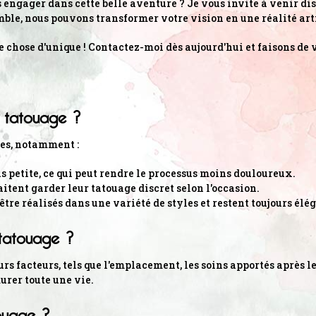
us engager dans cette belle aventure ? Je vous invite à venir di
emble, nous pouvons transformer votre vision en une réalité ar
e chose d'unique ! Contactez-moi dès aujourd'hui et faisons de 
t tatouage ?
ges, notamment :
us petite, ce qui peut rendre le processus moins douloureux.
aitent garder leur tatouage discret selon l'occasion.
être réalisés dans une variété de styles et restent toujours élé
tatouage ?
rs facteurs, tels que l'emplacement, les soins apportés après l
urer toute une vie.
touage ?