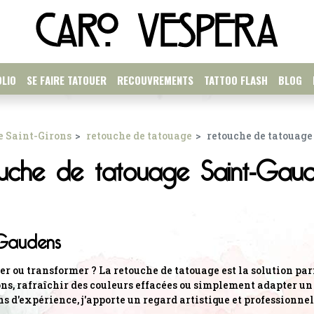
LIO
SE FAIRE TATOUER
RECOUVREMENTS
TATTOO FLASH
BLOG
e Saint-Girons
retouche de tatouage
retouche de tatouag
ouche de tatouage Saint-Gau
Gaudens
 ou transformer ? La retouche de tatouage est la solution parf
ons, rafraîchir des couleurs effacées ou simplement adapter un d
 d'expérience, j'apporte un regard artistique et professionnel