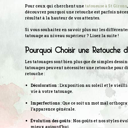
Pour ceux qui cherchent une
tatoueuse à St Girons
découvrez pourquoi une retouche est parfois nécess
résultat à la hauteur de vos attentes.
Si vous souhaitez en savoir plus sur les différente
tatouage au niveau supérieur ? Lisez la suite !
Pourquoi Choisir une Retouche 
Les tatouages sont bien plus que de simples dessins
tatouages peuvent nécessiter une retouche pour di
retouche :
Décoloration
: L'exposition au soleil et le viei
vie à votre tatouage.
Imperfections
: Que ce soit un mot mal orthograp
l'apparence générale.
Évolution des goûts
: Nos goûts et nos styles é
mieux aujourd'hui.