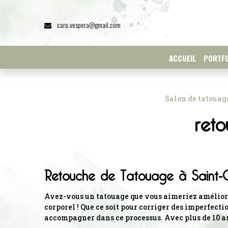
Panneau de gestion des cookies
caro.vespera@gmail.com
ACCUEIL
PORTFO
Salon de tatouag
ret
Retouche de Tatouage à Saint-
Avez-vous un tatouage que vous aimeriez améliorer
corporel ! Que ce soit pour corriger des imperfecti
accompagner dans ce processus. Avec plus de 10 ans