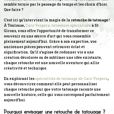
semble ternie par le passage du temps et les choix d’hier.
Que faire ?
C’est ici qu’intervient la magie de la
retouche de tatouage
!
À Toulouse,
Caro Vespera, tatoueuse spécialisée
à St
Girons, vous offre l'opportunité de transformer ce
souvenir en une œuvre d'art qui vous ressemble
pleinement aujourd'hui. Grâce à son expertise, vos
anciennes pièces peuvent retrouver éclat et
signification. Qu'il s'agisse de redonner vie à une
création décolorée ou de sublimer une idée existante,
chaque retouche est une nouvelle aventure qui allie
créativité et technique.
En explorant les
spécialités de tatouage de Caro Vespera
,
vous découvrirez comment elle peut personnaliser
chaque retouche pour que votre tatouage raconte une
nouvelle histoire, celle qui vous correspond parfaitement
aujourd'hui.
Pourquoi envisager une retouche de tatouage ?