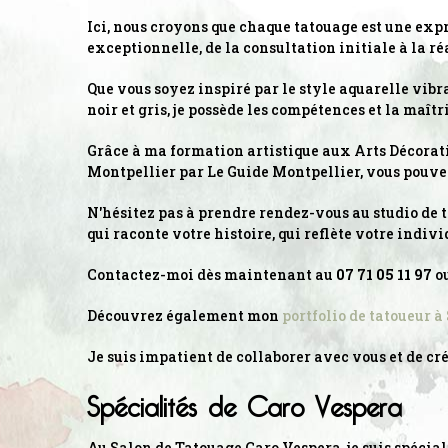
Ici, nous croyons que chaque tatouage est une expr
exceptionnelle, de la consultation initiale à la r
Que vous soyez inspiré par le style aquarelle vibr
noir et gris, je possède les compétences et la maît
Grâce à ma formation artistique aux Arts Décoratif
Montpellier par Le Guide Montpellier, vous pouvez
N'hésitez pas à prendre rendez-vous au studio de t
qui raconte votre histoire, qui reflète votre indiv
Contactez-moi dès maintenant au
07 71 05 11 97
ou
Découvrez également mon
portfolio de tatoueur à
Je suis impatient de collaborer avec vous et de cr
Spécialités de Caro Vespera
Au Salon de Tatouage Caro Vespera, je suis spécial