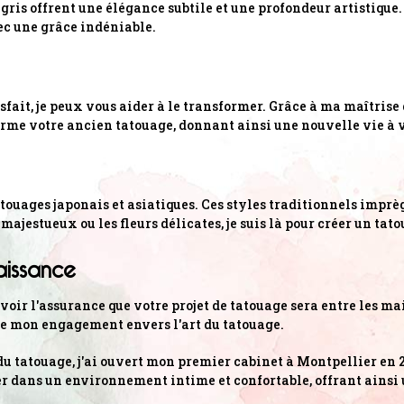
 gris offrent une élégance subtile et une profondeur artistique.
ec une grâce indéniable.
isfait, je peux vous aider à le transformer. Grâce à ma maîtris
rme votre ancien tatouage, donnant ainsi une nouvelle vie à v
touages japonais et asiatiques. Ces styles traditionnels imprè
 majestueux ou les fleurs délicates, je suis là pour créer un tat
aissance
oir l'assurance que votre projet de tatouage sera entre les m
e mon engagement envers l'art du tatouage.
 du tatouage, j'ai ouvert mon premier cabinet à Montpellier en
réer dans un environnement intime et confortable, offrant ains