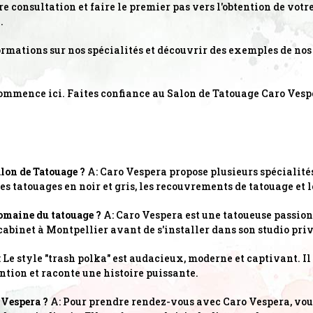
 consultation et faire le premier pas vers l'obtention de vot
.
ormations sur nos spécialités et découvrir des exemples de nos
ommence ici. Faites confiance au Salon de Tatouage Caro Vespe
alon de Tatouage ?
A: Caro Vespera propose plusieurs spécialit
, les tatouages en noir et gris, les recouvrements de tatouage et 
domaine du tatouage ?
A: Caro Vespera est une tatoueuse passion
 cabinet à Montpellier avant de s'installer dans son studio pri
 Le style "trash polka" est audacieux, moderne et captivant. Il
ention et raconte une histoire puissante.
 Vespera ?
A: Pour prendre rendez-vous avec Caro Vespera, vou