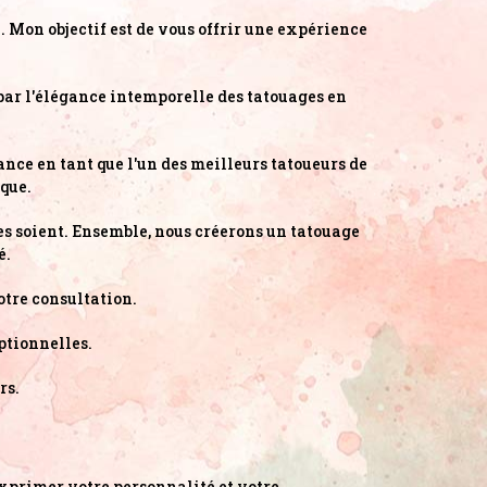
 Mon objectif est de vous offrir une expérience
é par l'élégance intemporelle des tatouages en
ance en tant que l'un des meilleurs tatoueurs de
que.
les soient. Ensemble, nous créerons un tatouage
é.
otre consultation.
ptionnelles.
rs.
exprimer votre personnalité et votre