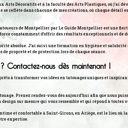
rts Décoratifs et à la faculté des Arts Plastiques, où j'ai d
ie se reflète dans chacune de mes créations, où chaque détail 
atoueurs de Montpellier par Le Guide Montpellier est une fiert
fforce constamment d'offrir des résultats exceptionnels et de d
iorité absolue. J'ai suivi une formation en hygiène et salubrit
s de propreté et de protection lors de chaque séance.
 ? Contactez-nous dès maintenant !
êts à transformer vos idées en tatouages uniques et inspirant
atouage. Prenez rendez-vous dès aujourd'hui afin que nous puiss
 design sur mesure qui vous ressemble et qui répond à toutes v
time et confortable à Saint-Girons, en Ariège, est le lieu où 
tre expertise.