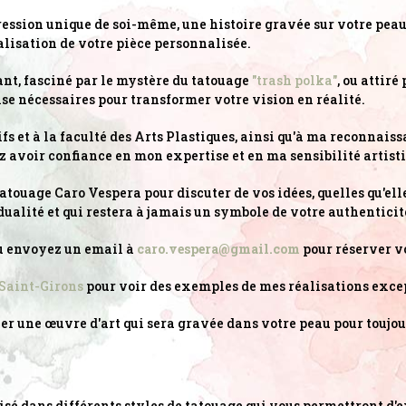
ession unique de soi-même, une histoire gravée sur votre peau.
éalisation de votre pièce personnalisée.
ant, fasciné par le mystère du tatouage
"trash polka"
, ou attir
rise nécessaires pour transformer votre vision en réalité.
s et à la faculté des Arts Plastiques, ainsi qu'à ma reconnaiss
 avoir confiance en mon expertise et en ma sensibilité artisti
atouage Caro Vespera pour discuter de vos idées, quelles qu'el
idualité et qui restera à jamais un symbole de votre authenticit
 envoyez un email à
caro.vespera@gmail.com
pour réserver v
 Saint-Girons
pour voir des exemples de mes réalisations exce
éer une œuvre d'art qui sera gravée dans votre peau pour toujou
isé dans différents styles de tatouage qui vous permettront d'