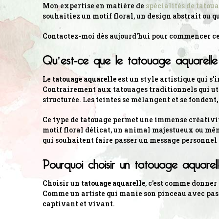
Mon expertise en matière de
spécialités de tatou
souhaitiez un motif floral, un design abstrait ou q
Contactez-moi dès aujourd'hui pour commencer cett
Qu'est-ce que le tatouage aquarelle
Le
tatouage aquarelle
est un style artistique qui s'
Contrairement aux tatouages traditionnels qui util
structurée. Les teintes se mélangent et se fondent,
Ce type de tatouage permet une immense créativité,
motif floral délicat, un animal majestueux ou même 
qui souhaitent faire passer un message personnel 
Pourquoi choisir un tatouage aquarel
Choisir un
tatouage aquarelle
, c'est comme donner 
Comme un artiste qui manie son pinceau avec passi
captivant et vivant.