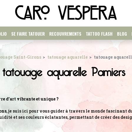
LIO
SE FAIRE TATOUER
RECOUVREMENTS
TATTOO FLASH
BLOG
touage Saint-Girons
tatouage aquarelle
tatouage aquarel
tatouage aquarelle Pamiers
re d’art vibrante et unique ?
rons
, je suis ici pour vous guider à travers le monde fascinant d
luidité et ses couleurs éclatantes, permettant de créer des des