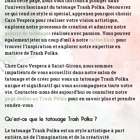
Dans cette page, nous vous invitons à plonger dans
l'univers fascinant du tatouage Trash Polka. Découvrez
ce qui rend ce style si spécial, apprenez pourquoi choisir
Caro Vespera pour réaliser votre vision artistique,
explorez notre processus de création et admirez notre
galerie de tatouages
réalisés avec passion. Vous pouvez
également jeter un coup d'œil à notre
tattoo flash
pour
trouver l'inspiration et explorer notre expertise en
matière de Trash Polka.
Chez Caro Vespera à Saint-Girons, nous sommes
impatients de vous accueillir dans notre salon de
tatouage et de créer pour vous un tatouage Trash Polka
unique et significatif qui vous accompagnera toute votre
vie. Contactez-nous dès aujourd'hui ou consultez notre
page dédiée au Trash Polka
pour en savoir plus et prendre
rendez-vous.
Qu'est-ce que le tatouage Trash Polka ?
Le tatouage Trash Polka est un style artistique à part
entière, né de l'imagination et de la créativité